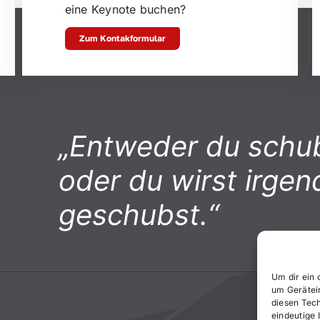
eine Keynote buchen?
Zum Kontakformular
„Entweder du schub
oder du wirst irge
geschubst.“
Um dir ein 
um Gerätei
diesen Tec
eindeutige 